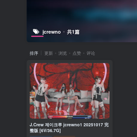
jcrewno
共1篇
排序
更新
浏览
点赞
评论
J.Crew 제이크루 jcrewno1 20251017 完
整版 [6V/36.7G]