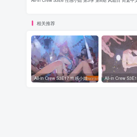
相关推荐
All-in Crew S3E17 性感小姐 第3季 第17期 终极Cosplay大对决 中韩简繁字幕