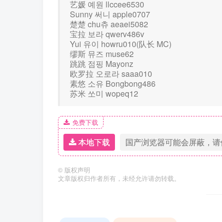
艺媛 예원 llccee6530
Sunny 써니 apple0707
楚楚 chu츄 aeaei5082
宝拉 보라 qwerv486v
Yui 유이 howru010(队长 MC)
缪斯 뮤즈 muse62
跳跳 점핑 Mayonz
欧罗拉 오로라 saaa010
素悠 소유 Bongbong486
苏米 쏘미 wopeq12
免费下载
本地下载
国产浏览器可能会屏蔽，请
©
版权声明
文章版权归作者所有，未经允许请勿转载。