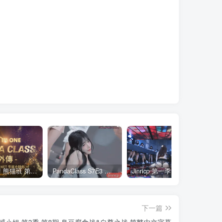
全网最全! 熊猫班 第6季 外传 SpinOff 全集 All in one 合集版 中英韩简繁字幕外挂版
PandaClass S7E3 熊猫班 第7季 第3期 二十一点日 中英韩简繁字幕
Jinricp 第一季 第1集 火爆首播&VIP小黑屋首秀 中文字幕
下一篇
S3E8 性感小姐 第3季 第8期 臭豆腐食战&自尊之战 简繁中文字幕