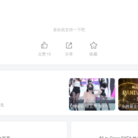
喜欢就支持一下吧
点赞
10
分享
收藏
人生
熊猫班 第五季 第17期 最终职级赛&完结
中文字幕
All-in Crew 