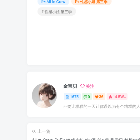
All-in Crew
性感小姐 第三季
# 性感小姐 第三季
金宝贝
关注
1675
0
36
14.5W+
不要让糟糕的一天让你误以为有个糟糕的
上一篇
All-in Crew S3E6 性感小姐 第3季 第6期 风霜日 简繁