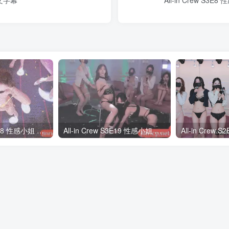
All-in Crew S3E18 性感小姐 第3季 第18期 多巴胺日 中韩简繁字幕
All-in Crew S3E19 性感小姐 第3季 第19期 完结撒花 中韩简繁字幕