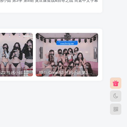
All-in Crew S2E22 性感小姐 第2季 第22期 最终职级战 简繁中文字幕
All-in Crew S3 性感小姐 第3季 全集 All in one 合集版 中文简繁字幕