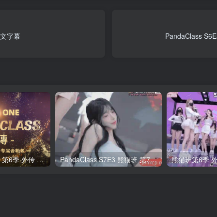
繁中文字幕
PandaClass
全网最全! 熊猫班 第6季 外传 SpinOff 全集 All in one 合集版 中英韩简繁字幕外挂版
PandaClass S7E3 熊猫班 第7季 第3期 二十一点日 中英韩简繁字幕