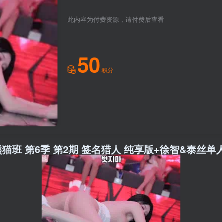
此内容为付费资源，请付费后查看
50
积分
28日 熊猫班 第6季 第2期 签名猎人 纯享版+徐智&泰丝单