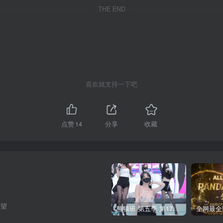
THE END
喜欢就支持一下吧
点赞
14
分享
收藏
希望
熊猫班 第五季 第17期 最终职级赛&完结