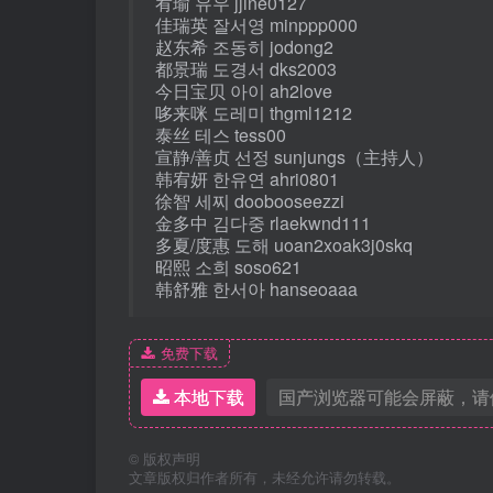
宥瑜 유우 jjine0127
佳瑞英 잘서영 minppp000
赵东希 조동히 jodong2
都景瑞 도경서 dks2003
今日宝贝 아이 ah2love
哆来咪 도레미 thgml1212
泰丝 테스 tess00
宣静/善贞 선정 sunjungs（主持人）
韩宥妍 한유연 ahri0801
徐智 세찌 doobooseezzi
金多中 김다중 rlaekwnd111
多夏/度惠 도해 uoan2xoak3j0skq
昭熙 소희 soso621
韩舒雅 한서아 hanseoaaa
免费下载
本地下载
国产浏览器可能会屏蔽，请
©
版权声明
文章版权归作者所有，未经允许请勿转载。