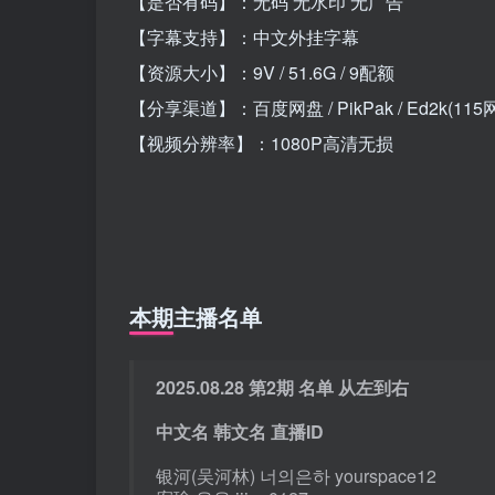
【是否有码】：无码 无水印 无广告
【字幕支持】：中文外挂字幕
【资源大小】：9V / 51.6G / 9配额
【分享渠道】：百度网盘 / PikPak / Ed2k(115
【视频分辨率】：1080P高清无损
本期主播名单
2025.08.28 第2期 名单 从左到右
中文名 韩文名 直播ID
银河(吴河林) 너의은하 yourspace12