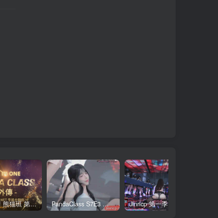
全网最全! 熊猫班 第6季 外传 SpinOff 全集 All in one 合集版 中英韩简繁字幕外挂版
PandaClass S7E3 熊猫班 第7季 第3期 二十一点日 中英韩简繁字幕
Jinricp 第一季 第1集 火爆首播&VIP小黑屋首秀 中文字幕