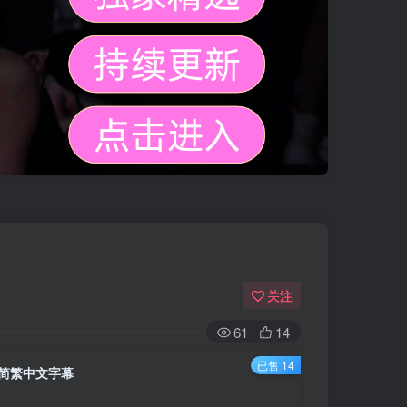
关注
61
14
已售 14
猎人 简繁中文字幕