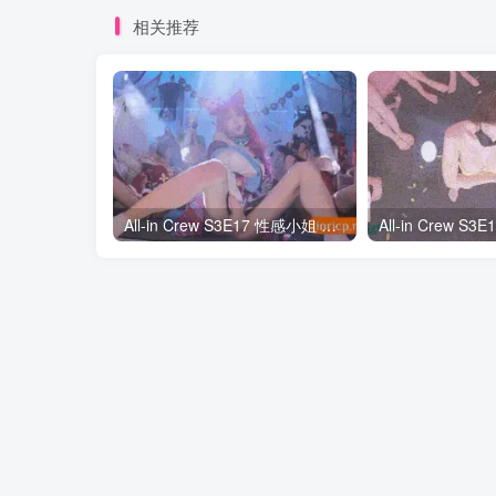
相关推荐
All-in Crew S3E17 性感小姐 第3季 第17期 终极Cosplay大对决 中韩简繁字幕