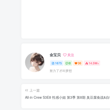
金宝贝
关注
1675
0
36
14.5W+
努力了才叫梦想
上一篇
All-in Crew S3E8 性感小姐 第3季 第8期 臭豆腐食