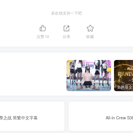
喜欢就支持一下吧
点赞
10
分享
收藏
熊猫班 第五季 第17期 最终职级赛&完结
战&自尊之战 简繁中文字幕
All-in Cr