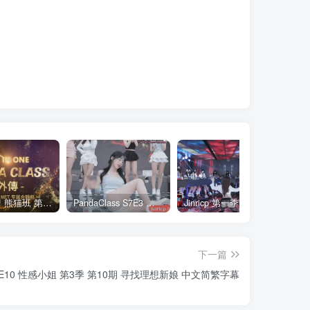
全网最全! 熊猫班 第6季 外传 SpinOff 全集 All in one 合集版 中英韩简繁字幕外挂版
PandaClass S7E3 熊猫班 第7季 第3期 二十一点日 中英韩简繁字幕
Jinricp 第一季 第1集 火爆首播&VIP小黑屋首秀 中文字幕
下一篇
ew S3E10 性感小姐 第3季 第10期 寻找理想新娘 中文简繁字幕