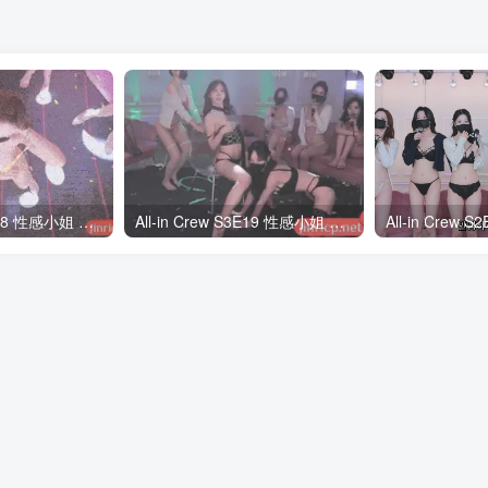
All-in Crew S3E18 性感小姐 第3季 第18期 多巴胺日 中韩简繁字幕
All-in Crew S3E19 性感小姐 第3季 第19期 完结撒花 中韩简繁字幕