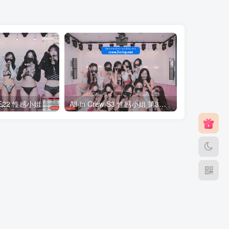
All-in Crew S2E22 性感小姐 第2季 第22期 最终职级战 简繁中文字幕
All-in Crew S3 性感小姐 第3季 全集 All in one 合集版 中文简繁字幕