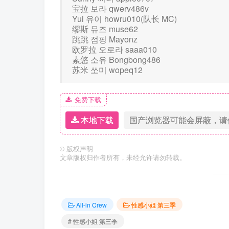
宝拉 보라 qwerv486v
Yui 유이 howru010(队长 MC)
缪斯 뮤즈 muse62
跳跳 점핑 Mayonz
欧罗拉 오로라 saaa010
素悠 소유 Bongbong486
苏米 쏘미 wopeq12
免费下载
本地下载
国产浏览器可能会屏蔽，请
©
版权声明
文章版权归作者所有，未经允许请勿转载。
All-in Crew
性感小姐 第三季
# 性感小姐 第三季