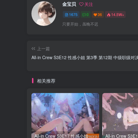
金宝贝
关注
1675
0
36
14.5W+
只要开始，虽晚不迟
上一篇
All-in Crew S3E12 性感小姐 第3季 第12期 中级职
相关推荐
All-in Crew S3E17 性感小姐 第3季 第17期 终极Cosplay大对决 中韩简繁字幕