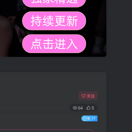
关注
64
5
已售 17