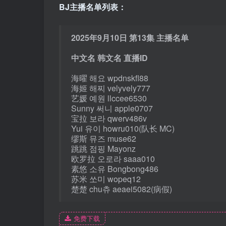
BJ主播名单列表：
2025年9月10日 第13集 主播名单
中文名 韩文名 直播ID
海曜 해요 wpdnskfl88
海姬 해찌 velyvely777
艺媛 예원 llccee6530
Sunny 써니 apple0707
宝拉 보라 qwerv486v
Yui 유이 howru010(队长 MC)
缪斯 뮤즈 muse62
跳跳 점핑 Mayonz
欧罗拉 오로라 saaa010
素悠 소유 Bongbong486
苏米 쏘미 wopeq12
楚楚 chu츄 aeaei5082(病假)
免费下载