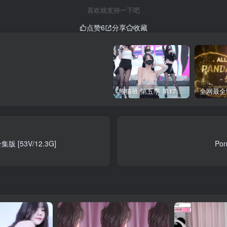
喜欢就支持一下吧
点赞
6
分享
收藏
负
熊猫班 第五季 第17期 最终职级赛&完结
版 [53V/12.3G]
Po