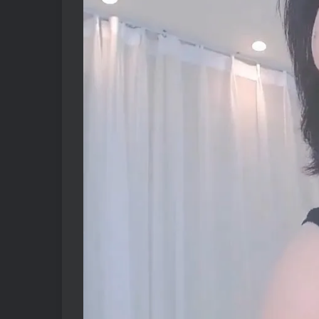
20210429
-皮衣.mp4
20210501
-向日葵.mp4
20210524
-舔内.mp4
20210525
-舔内.mp4
20210601
-棕格子.mp4
20210603
-背带.mp4
20210603
-舔内.mp4
20210604
-蓝白格子.mp4
20210610
-蓝白格子.mp4
20210630
-舔内拽裤.mp4
20210708
-粉蓝白条纹.mp4
20210806
-淡绿JK.
mp4
20210825
-蓝白条纹.mp4
20210826
-背带.mp4
20210909
-液体.mp4
20210909
-舔内灰色.mp4
20211212
-粉.mp4
20211213
-棕JK.
mp4
20211214.
mp4
20211215
-白斑点.mp4
20211218
-黑白长横肉肉的.mp4
20211220
-彩色鲨鱼装.mp4
不知日期.mp4