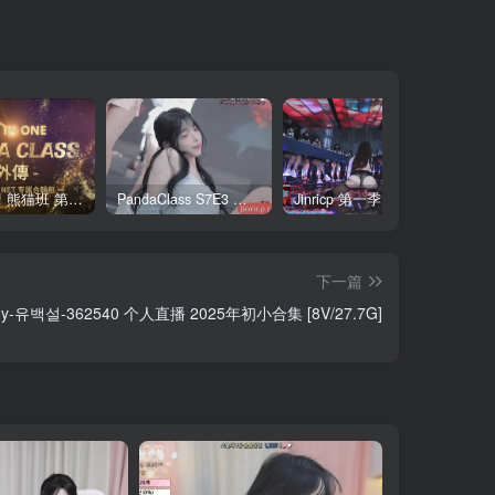
全网最全! 熊猫班 第6季 外传 SpinOff 全集 All in one 合集版 中英韩简繁字幕外挂版
PandaClass S7E3 熊猫班 第7季 第3期 二十一点日 中英韩简繁字幕
Jinricp 第一季 第1集 火爆首播&VIP小黑屋首秀 中文字幕
下一篇
ny-유백설-362540 个人直播 2025年初小合集 [8V/27.7G]