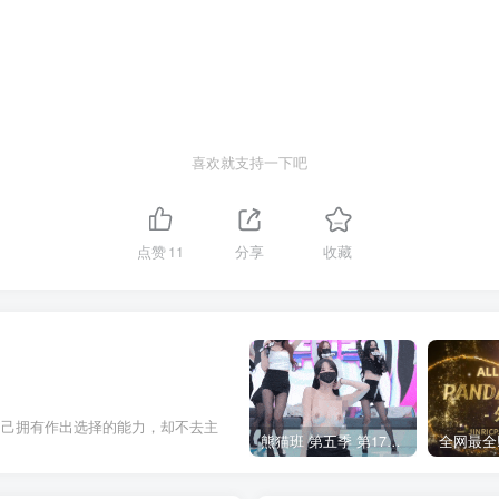
喜欢就支持一下吧
点赞
11
分享
收藏
自己拥有作出选择的能力，却不去主
熊猫班 第五季 第17期 最终职级赛&完结