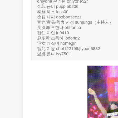
onlyone 온리원 onlyone521
金菲 금비 pupple0206
泰丝 테스 tess00
徐智 세찌 doobooseezzi
宣静/宣晶/善贞 선정 sunjungs（主持人）
吴汉娜 오한나 ohhanna
智仁 지인 in0410
赵东希 조동히 jodong2
宅女 계집녀 homegirl
智允 지윤 choi122199/jiyoon5882
温娜 온나 tyy750ii