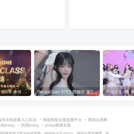
全网最全! 熊猫班 第6季 外传 SpinOff 全集 All in one 合集版 中英韩简繁字幕外挂版
PandaClass S7E3 熊猫班 第7季 第3期 二十一点日 中英韩简繁字幕
猫班在线观看入口高清
韩国熊猫女团直播平台
韩国女团网
jinricp
韩国jinricp
jinricp韩国女团
女团影视资源下载与在线观看，特别专注于Jinricp、韩国女团直播秀、熊