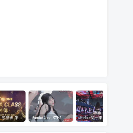
全网最全! 熊猫班 第6季 外传 SpinOff 全集 All in one 合集版 中英韩简繁字幕外挂版
PandaClass S7E3 熊猫班 第7季 第3期 二十一点日 中英韩简繁字幕
Jinricp 第一季 第1集 火爆首播&VIP小黑屋首秀 中文字幕