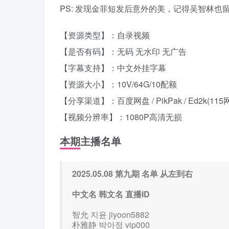
PS: 发现金菲短发后意外的美，记得吴智林
【资源类型】：自录视频
【是否有码】：无码 无水印 无广告
【字幕支持】：中文外挂字幕
【资源大小】：10V/64G/10配额
【分享渠道】：百度网盘 / PikPak / Ed2k(115
【视频分辨率】：1080P高清无损
本期主播名单
2025.05.08 第九期 名单 从左到右
中文名 韩文名 直播ID
智允 지윤 jiyoon5882
朴雅静 박아정 vip000