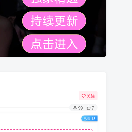
关注
99
7
已售 13