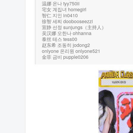
温娜 온나 tyy750ii
宅女 계집녀 homegirl
智仁 지인 in0410
徐智 세찌 doobooseezzi
宣静 선정 sunjungs（主持人）
吴汉娜 오한나 ohhanna
泰丝 테스 tess00
赵东希 조동히 jodong2
onlyone 온리원 onlyone521
金菲 금비 pupple0206