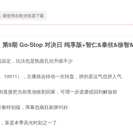
，请使用谷歌浏览器下载
日 第9期
Go-Stop 对决日
纯享版+智仁&泰丝&徐智&
戏设定，玩法也是熟面孔但升级不少
1、10011），主播就会转动一次转盘，拼的是运气也拼人气
top] 则直接把当前奖池收割回家，可谓一步逆袭或回到解放前
节奏特别猛，弹幕也疯狂刷屏叫好
关，算是本季高光时刻之一了