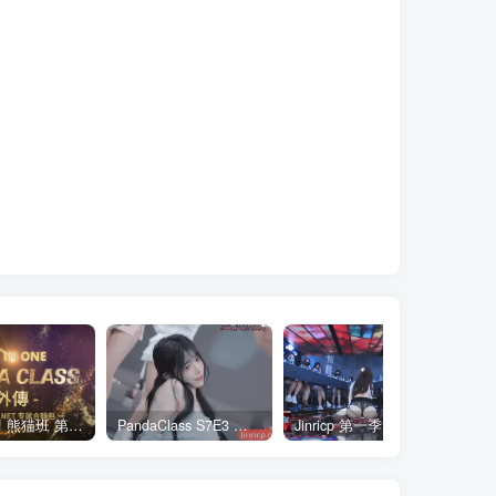
全网最全! 熊猫班 第6季 外传 SpinOff 全集 All in one 合集版 中英韩简繁字幕外挂版
PandaClass S7E3 熊猫班 第7季 第3期 二十一点日 中英韩简繁字幕
Jinricp 第一季 第1集 火爆首播&VIP小黑屋首秀 中文字幕