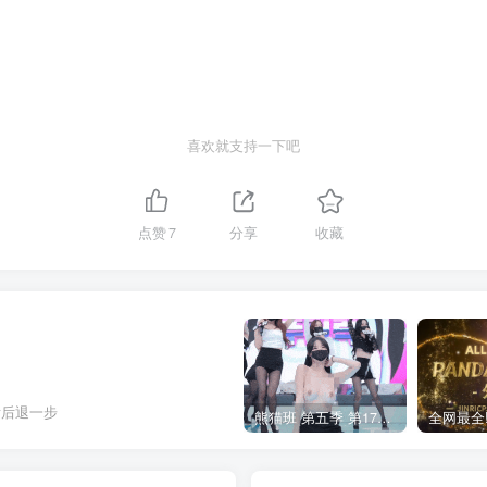
喜欢就支持一下吧
点赞
7
分享
收藏
肯后退一步
熊猫班 第五季 第17期 最终职级赛&完结