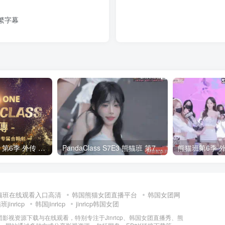
简繁字幕
全网最全! 熊猫班 第6季 外传 SpinOff 全集 All in one 合集版 中英韩简繁字幕外挂版
PandaClass S7E3 熊猫班 第7季 第3期 二十一点日 中英韩简繁字幕
猫班在线观看入口高清
韩国熊猫女团直播平台
韩国女团网
jinricp
韩国jinricp
jinricp韩国女团
女团影视资源下载与在线观看，特别专注于Jinricp、韩国女团直播秀、熊