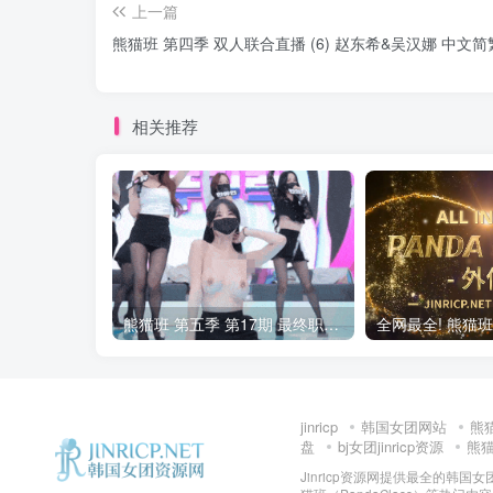
上一篇
熊猫班 第四季 双人联合直播 (6) 赵东希&吴汉娜 中文
相关推荐
熊猫班 第五季 第17期 最终职级赛&完结
jinricp
韩国女团网站
熊
盘
bj女团jinricp资源
熊猫班
Jinricp资源网提供最全的韩国