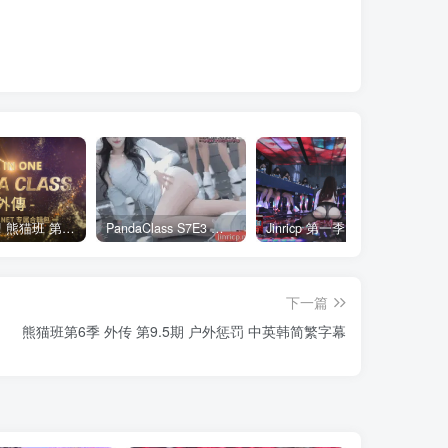
全网最全! 熊猫班 第6季 外传 SpinOff 全集 All in one 合集版 中英韩简繁字幕外挂版
PandaClass S7E3 熊猫班 第7季 第3期 二十一点日 中英韩简繁字幕
Jinricp 第一季 第1集 火爆首播&VIP小黑屋首秀 中文字幕
下一篇
熊猫班第6季 外传 第9.5期 户外惩罚 中英韩简繁字幕