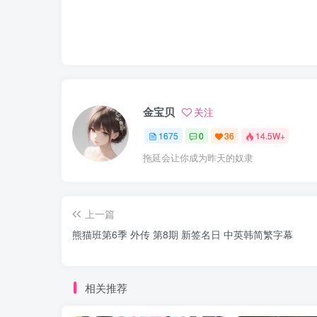
金宝贝
关注
1675
0
36
14.5W+
拖延会让你成为昨天的奴隶
上一篇
熊猫班第6季 外传 第8期 新签名日 中英韩简繁字幕
相关推荐