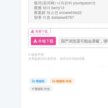
银河(吴河林) 너의은하 yourspace12
蔡雅 채아 berry13
蔡素妍 채소연 snowwhite22
智孝 지효 sisisese8787
免费下载
本地下载
国产浏览器可能会屏蔽，请
©
版权声明
文章版权归作者所有，未经允许请勿转载。
熊猫班
熊猫班 外传
# 熊猫班 外传