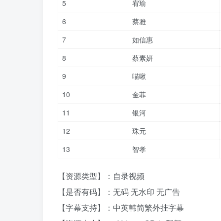
5
宥瑜
6
蔡雅
7
如信惠
8
蔡素妍
9
喵啾
10
金菲
11
银河
12
珠元
13
智孝
【资源类型】：自录视频
【是否有码】：无码 无水印 无广告
【字幕支持】：中英韩简繁外挂字幕