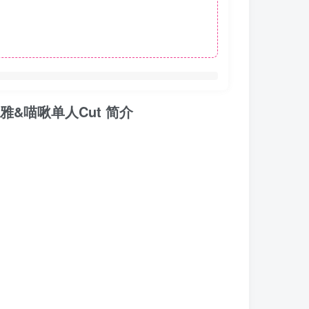
版+蔡雅&喵啾单人Cut 简介