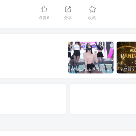
点赞
8
分享
收藏
熊猫班 第五季 第17期 最终职级赛&完结