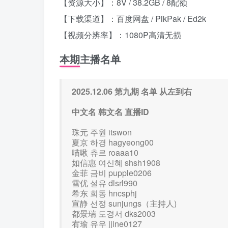
【资源大小】：8V / 38.2GB / 8配额
【下载渠道】：百度网盘 / PikPak / Ed2k
【视频分辨率】：1080P高清无损
本期主播名单
2025.12.06 第九期 名单 从左到右
中文名 韩文名 直播ID
珠元 주원 itswon
夏京 하경 hagyeong00
喵啾 츄르 roaaa10
如信惠 여신혜 shsh1908
金菲 금비 pupple0206
雪优 설유 dlsrl990
希东 희동 hncsphj
宣静 선정 sunjungs（主持人)
都景瑞 도경서 dks2003
宥瑜 유우 jjine0127