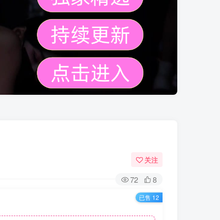
关注
72
8
已售 12