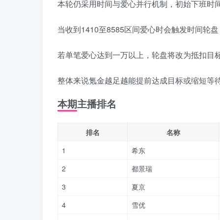
本轮仍采用时间与爱心并行机制，初始下班时
当收到1410至8585区间爱心时会触发时间
若单笔爱心达到一万以上，轮盘将改为抵扣目
整体来说氪金越足越能提前达成目标或缩短等
本期主播排名
排名
名称
1
希东
2
都景瑞
3
夏京
4
雪优