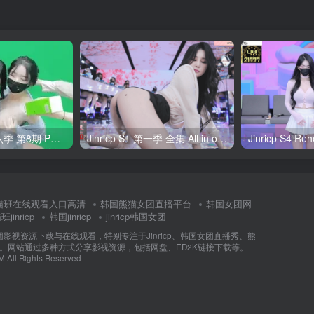
Jinricp S6E8 第六季 第8期 PK&Boss战 中英韩简繁字幕
Jinricp S1 第一季 全集 All in one 合集版中文字幕
猫班在线观看入口高清
韩国熊猫女团直播平台
韩国女团网
jinricp
韩国jinricp
jinricp韩国女团
女团影视资源下载与在线观看，特别专注于Jinricp、韩国女团直播秀、熊
门内容。网站通过多种方式分享影视资源，包括网盘、ED2K链接下载等。
M All Rights Reserved