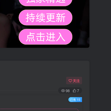
关注
98
7
已售 15