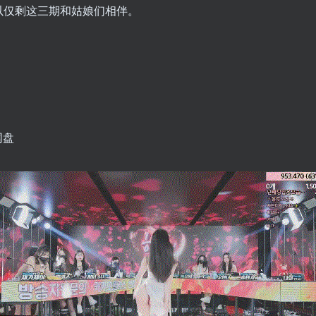
以仅剩这三期和姑娘们相伴。
网盘