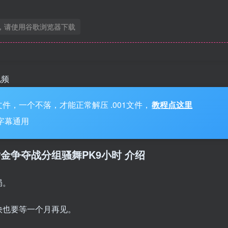
，请使用谷歌浏览器下载
视频
件，一个不落，才能正常解压 .001文件，
教程点这里
，字幕通用
14期 黄金争夺战分组骚舞PK9小时 介绍
局。
快也要等一个月再见。