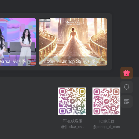
Jinricp S4 Rehearsal 第四季 彩排 元荷娜露脸 粉丝密码房 简繁中文字幕
全网最全! Jinricp S5 第五季 全集 All in one 合集版 简繁中文外挂字幕
TG在线客服
TG聊天群
@jjinricp_net
@jinricp_it_com