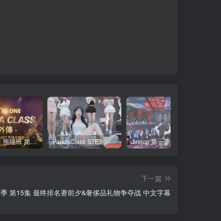
全网最全! 熊猫班 第6季 外传 SpinOff 全集 All in one 合集版 中英韩简繁字幕外挂版
PandaClass S7E3 熊猫班 第7季 第3期 二十一点日 中英韩简繁字幕
Jinricp 第一季 第1集 火爆首播&VIP小黑屋首秀 中文字幕
下一篇
p 第一季 第15集 最终排名赛前夕&奢侈品礼物争夺战 中文字幕