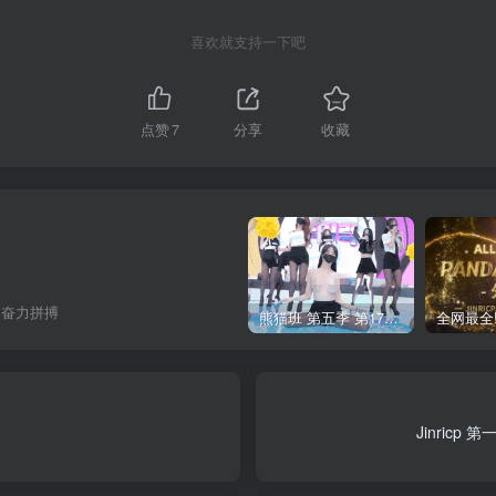
喜欢就支持一下吧
点赞
7
分享
收藏
是奋力拼搏
熊猫班 第五季 第17期 最终职级赛&完结
Jinric