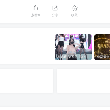
点赞
8
分享
收藏
熊猫班 第五季 第17期 最终职级赛&完结