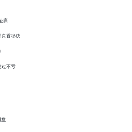
垫底
是真香秘诀
题
跳过不亏
网盘