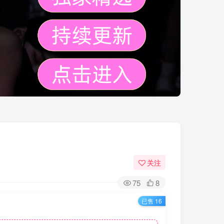
关注
75
8
已售 16