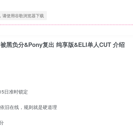
，请使用谷歌浏览器下载
集 ELI被黑负分&Pony复出 纯享版&ELI单人CUT 介绍
月15日准时锁定
序依旧在线，规则就是硬道理
分