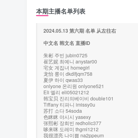
本期主播名单列表
2024.05.13 第六期 名单 从左往右
中文名 韩文名 直播ID
朱彬 주빈 jubin0725
崔艺妮 최예니 anystar00
宅女 계집녀 homegirl
龙怡 룽이 dkdlfjqm758
夏伊 하이 qwas33
onlyone 온리원 onlyone521
Eli 엘리 eli05021212
韩宝贝 진리의베이비 double101
Tiffany 티파니 imissy0u
苏打 소다 54soda
色眯眯 야시시 yasexy
张熙彬 장희빈 redholic377
哆来咪 도레미 thgml1212
我很漂亮 나이쁨 na2ppeum